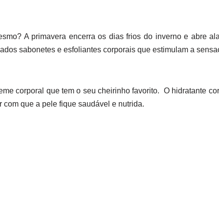
o? A primavera encerra os dias frios do inverno e abre ala
dados sabonetes e esfoliantes corporais que estimulam a sens
reme corporal que tem o seu cheirinho favorito. O hidratante c
r com que a pele fique saudável e nutrida.
o ano, mas em dias quentes o cuidado deve ser redobrado. A 
revine doenças de pele, envelhecimento precoce e queimadu
ante a mudança de estação, mas a pele do rosto também. Par