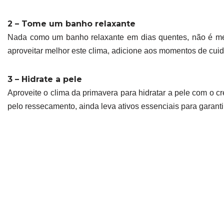
2 – Tome um banho relaxante
Nada como um banho relaxante em dias quentes, não é mesm
aproveitar melhor este clima, adicione aos momentos de cui
3 – Hidrate a pele
Aproveite o clima da primavera para hidratar a pele com o c
pelo ressecamento, ainda leva ativos essenciais para garanti
4 – Não se esqueça do protetor solar
O uso do protetor solar é bem-vindo em todas as épocas d
danos causados pelos raios UVA e UVB. O uso constante p
hidratada.
5 – Coloque o skincare em dia
Não é apenas a pele do corpo que precisa de cuidados dur