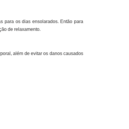
s para os dias ensolarados. Então para
ação de relaxamento.
orporal, além de evitar os danos causados
proteção solar protege a pele contra os
ras, como também ajuda a manter a pele
a isso, você pode seguir uma rotina de